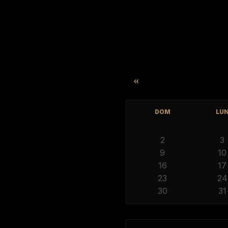
«
DOM
LU
2
3
9
10
16
17
23
24
30
31